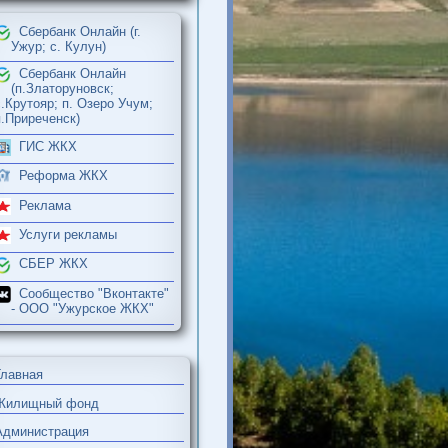
Сбербанк Онлайн (г.
Ужур; с. Кулун)
Сбербанк Онлайн
(п.Златоруновск;
с.Крутояр; п. Озеро Учум;
п.Приреченск)
ГИС ЖКХ
Реформа ЖКХ
Реклама
Услуги рекламы
СБЕР ЖКХ
Сообщество "Вконтакте"
- ООО "Ужурское ЖКХ"
Главная
Жилищный фонд