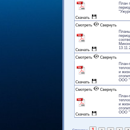
Cмотреть
Свернуть
Пл
пе
"У
Скачать
Cмотреть
Свернуть
Пл
пе
со
Ми
13
Скачать
Cмотреть
Свернуть
Пл
те
и 
от
ОО
Скачать
Cмотреть
Свернуть
Пл
те
и 
от