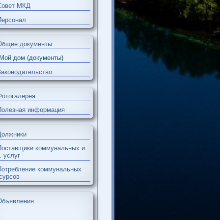
Администрация
Совет МКД
Персонал
Общие документы
Мой дом (документы)
Законодательство
Фотогалерея
Полезная информация
Должники
Поставщики коммунальных и
др. услуг
Потребление коммунальных
ресурсов