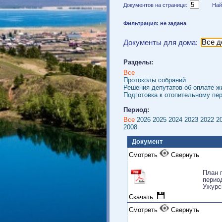
Документов на странице:
Най
Фильтрация: не задана
Документы для дома:
Разделы:
Все
Протоколы собраний
Решения депутатов об оплат
Подготовка к отопительному
Период:
Все
2026
2025
2024
2023
202
2008
Документ
Cмотреть
Свернуть
Пл
пе
Уж
Скачать