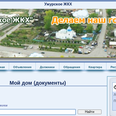
Ужурское ЖКХ
Главная
Объявления
Должники
Обращения
Квартира
ой дом (документы)
х символов